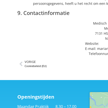
persoonsgegevens, heeft u het recht om een kl
9. Contactinformatie
Medisch 
Me
7131 HS
N
Website:
http
E-mail:
maria
Telefoonnu
VORIGE
Cookiebeleid (EU)
Openingstijden
Maandag Praktijk 8.30 – 17.00