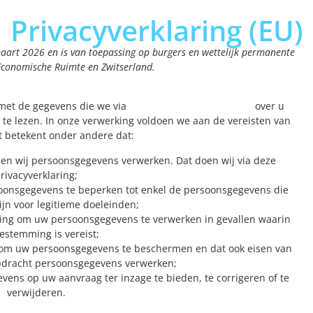
Privacyverklaring (EU)
 maart 2026 en is van toepassing op burgers en wettelijk permanente
Economische Ruimte en Zwitserland.
 met de gegevens die we via
https://pedicurepondes.nl
over u
 te lezen. In onze verwerking voldoen we aan de vereisten van
t betekent onder andere dat:
den wij persoonsgegevens verwerken. Dat doen wij via deze
rivacyverklaring;
soonsgegevens te beperken tot enkel de persoonsgegevens die
ijn voor legitieme doeleinden;
ming om uw persoonsgegevens te verwerken in gevallen waarin
estemming is vereist;
 om uw persoonsgegevens te beschermen en dat ook eisen van
opdracht persoonsgegevens verwerken;
ens op uw aanvraag ter inzage te bieden, te corrigeren of te
verwijderen.