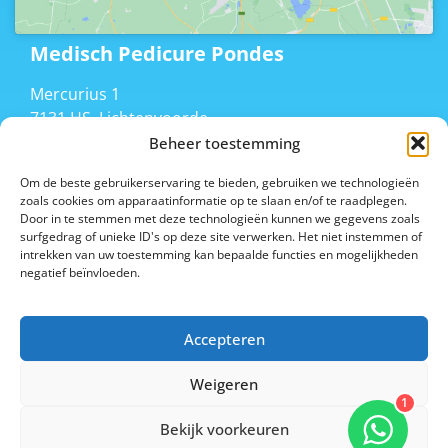
Medisch Pedicure Pondes
Mercurius 1
7131 HS, Lichtenvoorde
T 06 20336492
Beheer toestemming
marian@pedicurepondes.nl
Om de beste gebruikerservaring te bieden, gebruiken we technologieën
zoals cookies om apparaatinformatie op te slaan en/of te raadplegen.
AGB code 96004944
Door in te stemmen met deze technologieën kunnen we gegevens zoals
AGB praktijk 96055108
surfgedrag of unieke ID's op deze site verwerken. Het niet instemmen of
KvK. 59526394
intrekken van uw toestemming kan bepaalde functies en mogelijkheden
negatief beïnvloeden.
Kwaliteitsregister Pedicure
KRP 5630
Provoetlid 131945
Accepteren
Weigeren
1
Bekijk voorkeuren