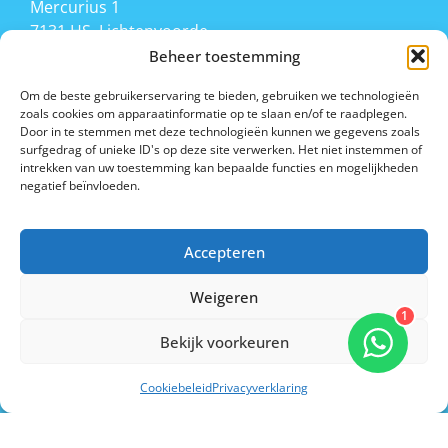
Mercurius 1
7131 HS, Lichtenvoorde
T 06 20336492
Beheer toestemming
marian@pedicurepondes.nl
Om de beste gebruikerservaring te bieden, gebruiken we technologieën
zoals cookies om apparaatinformatie op te slaan en/of te raadplegen.
AGB code 96004944
Door in te stemmen met deze technologieën kunnen we gegevens zoals
AGB praktijk 96055108
surfgedrag of unieke ID's op deze site verwerken. Het niet instemmen of
KvK. 59526394
intrekken van uw toestemming kan bepaalde functies en mogelijkheden
negatief beïnvloeden.
Kwaliteitsregister Pedicure
KRP 5630
Provoetlid 131945
Accepteren
Weigeren
1
Bekijk voorkeuren
Cookiebeleid
Privacyverklaring